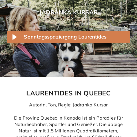
Skip
to
JADRANKA KURSAR
content
Sonntagsspaziergang Laurentides
LAURENTIDES IN QUEBEC
Autorin, Ton, Regie: Jadranka Kursar
Die Provinz Quebec in Kanada ist ein Paradies für
Naturliebhaber, Sportler und Genießer. Die üppige
Natur ist mit 1,5 Millionen Quadratkilometern,