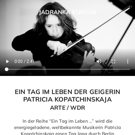
Skip
to
JADRANKA KURSAR
content
EIN TAG IM LEBEN DER GEIGERIN
PATRICIA KOPATCHINSKAJA
ARTE / WDR
In der Reihe “Ein Tag im Leben …” wird die
energiegeladene, weltbekannte Musikerin Patricia
Kopatchinskaja einen Tag lang durch Berlin